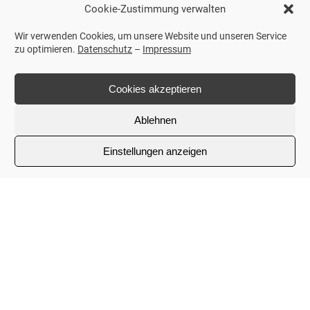
Cookie-Zustimmung verwalten
Wir verwenden Cookies, um unsere Website und unseren Service
zu optimieren.
Datenschutz
–
Impressum
Cookies akzeptieren
Ablehnen
Einstellungen anzeigen
Fuhrpark- &
Interimsmanagement
Die Übernahme der operativen
Fuhrparkmanagement-aufgaben, ist
eines unserer Fachgebiete.