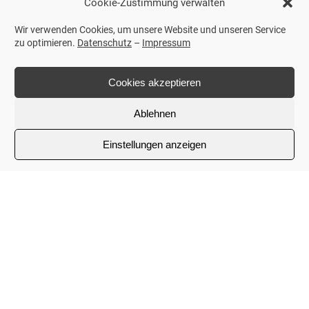
Cookie-Zustimmung verwalten
Telefon
*
Wir verwenden Cookies, um unsere Website und unseren Service
zu optimieren.
Datenschutz
–
Impressum
Nachricht
*
Cookies akzeptieren
Ablehnen
Einstellungen anzeigen
Ich erkläre mich mit der Verarbeitung der eingegebenen
Daten sowie der
Datenschutzerklärung
einverstanden.
*